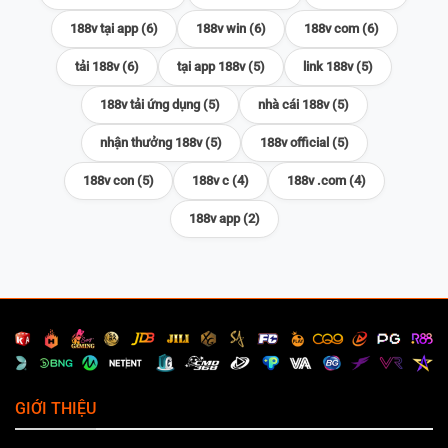
188v tại app (6)
188v win (6)
188v com (6)
tải 188v (6)
tại app 188v (5)
link 188v (5)
188v tải ứng dụng (5)
nhà cái 188v (5)
nhận thưởng 188v (5)
188v official (5)
188v con (5)
188v c (4)
188v .com (4)
188v app (2)
GIỚI THIỆU