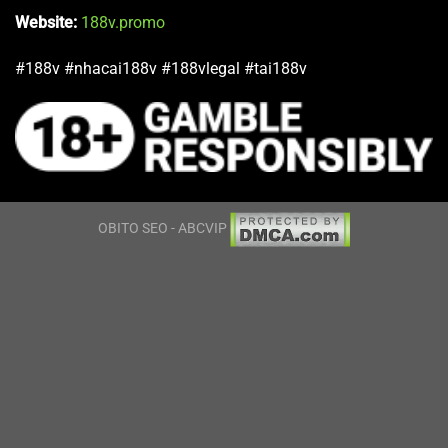
Website:
188v.promo
#188v #nhacai188v #188vlegal #tai188v
OBITO SEO - ABCVIP