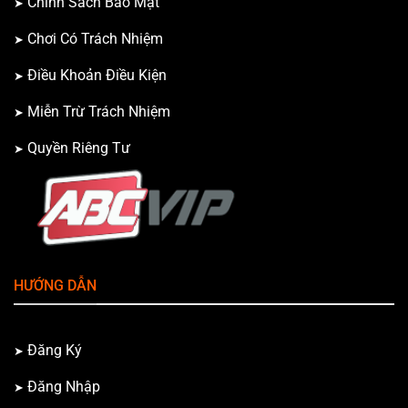
Chính Sách Bảo Mật
Chơi Có Trách Nhiệm
Điều Khoản Điều Kiện
Miễn Trừ Trách Nhiệm
Quyền Riêng Tư
HƯỚNG DẪN
Đăng Ký
Đăng Nhập