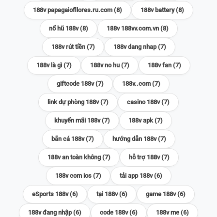
188v papagaiofllores.ru.com (8)
188v battery (8)
nổ hũ 188v (8)
188v 188vv.com.vn (8)
188v rút tiền (7)
188v dang nhap (7)
188v là gì (7)
188v no hu (7)
188v fan (7)
giftcode 188v (7)
188v..com (7)
link dự phòng 188v (7)
casino 188v (7)
khuyến mãi 188v (7)
188v apk (7)
bắn cá 188v (7)
hướng dẫn 188v (7)
188v an toàn không (7)
hỗ trợ 188v (7)
188v com ios (7)
tải app 188v (6)
eSports 188v (6)
tại 188v (6)
game 188v (6)
188v đang nhập (6)
code 188v (6)
188v me (6)