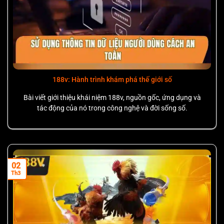
188v: Hành trình khám phá thế giới số
Bài viết giới thiệu khái niệm 188v, nguồn gốc, ứng dụng và
tác động của nó trong công nghệ và đời sống số.
02
Th3