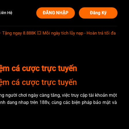
ĐĂNG NHẬP
Đăng Ký
Liên Hệ
Tặng ngay 8.888K 💥 Mỗi ngày tích lũy nạp - Hoàn trả tối đa 8.888K 
iệm cá cược trực tuyến
iệm cá cược trực tuyến
ợng người chơi ngày càng tăng, việc truy cập tài khoản một
rình dang nhap trên 188v, cùng các biện pháp bảo mật và