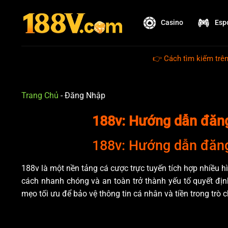
Bỏ
qua
Casino
Esp
nội
dung
👉 Cách tìm kiếm trên Google:
Trang Chủ
-
Đăng Nhập
188v: Hướng dẫn đăng 
188v: Hướng dẫn đăng 
188v là một nền tảng cá cược trực tuyến tích hợp nhiều hìn
cách nhanh chóng và an toàn trở thành yếu tố quyết địn
mẹo tối ưu để bảo vệ thông tin cá nhân và tiền trong trò c