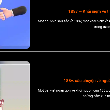
188v — Khái niệm về t
Một cái nhìn sâu sắc về 188v, một khái niệm v
trong tương
188v: câu chuyện về nguồ
Một bài viết ngắn gọn về khởi nguồn của 188v, cá
những cảm xúc mà