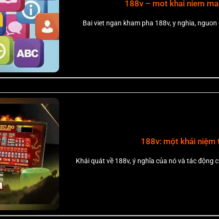
188v – mot khai niem man
Bai viet ngan kham pha 188v, y nghia, nguon
188v: một khái niệm 
Khái quát về 188v, ý nghĩa của nó và tác động 