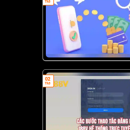
Th3
02
Th3