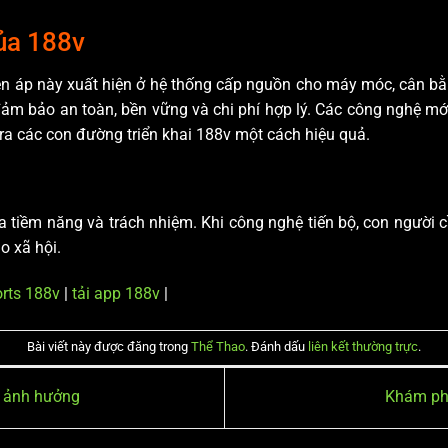
ủa 188v
ện áp này xuất hiện ở hệ thống cấp nguồn cho máy móc, cân bằ
 đảm bảo an toàn, bền vững và chi phí hợp lý. Các công nghệ mớ
ra các con đường triển khai 188v một cách hiệu quả.
tiềm năng và trách nhiệm. Khi công nghệ tiến bộ, con người cần
o xã hội.
rts 188v
|
tải app 188v
|
Bài viết này được đăng trong
Thể Thao
. Đánh dấu
liên kết thường trực
.
ự ảnh hưởng
Khám phá