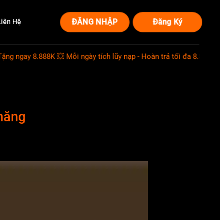
ĐĂNG NHẬP
Đăng Ký
Liên Hệ
 8.888K 💥 Mỗi ngày tích lũy nạp - Hoàn trả tối đa 8.888K 💥 Ngày siê
năng