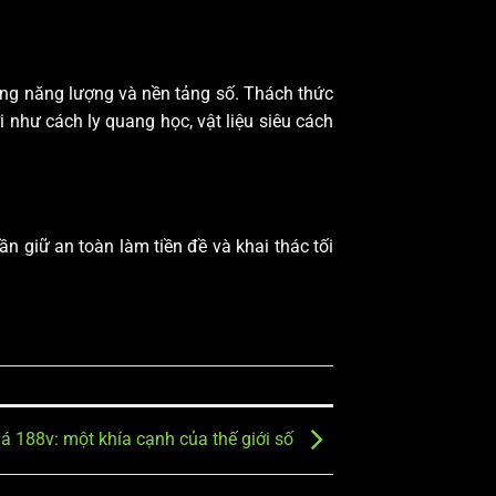
ng năng lượng và nền tảng số. Thách thức
i như cách ly quang học, vật liệu siêu cách
 giữ an toàn làm tiền đề và khai thác tối
 188v: một khía cạnh của thế giới số