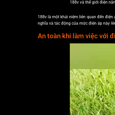
188v và thế giới điện nă
188v là một khái niệm liên quan đến điện 
nghĩa và tác động của mức điện áp này lên
An toàn khi làm việc với đ