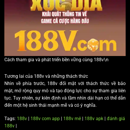
Cách tham gia và phát triển bền vững cùng 188v\n
Tương lai của 188v và những thách thức
Nhìn về phía trước, 188v đối mặt với thách thức về bảo
mật, mở rộng quy mô và tạo động lực cho sự tham gia liên
tục. Tuy nhiên, sự kiên định và tầm nhìn dài hạn có thể dẫn
đến một hệ sinh thái mạnh mẽ và có ý nghĩa.
Tags:
188v
|
188v com app
|
188v mê
|
188v apk
|
đánh giá
188v
|