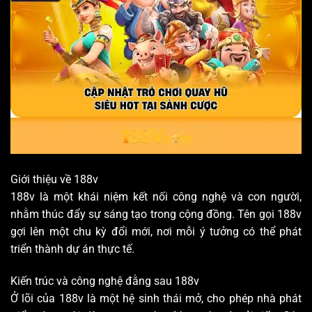
Giới thiệu về 188v
188v là một khái niệm kết nối công nghệ và con người,
nhằm thúc đẩy sự sáng tạo trong cộng đồng. Tên gọi 188v
gợi lên một chu kỳ đổi mới, nơi mỗi ý tưởng có thể phát
triển thành dự án thực tế.
Kiến trúc và công nghệ đằng sau 188v
Ở lõi của 188v là một hệ sinh thái mở, cho phép nhà phát