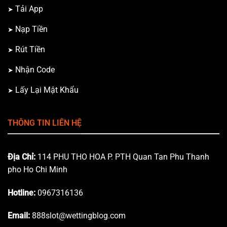
Tải App
Nạp Tiền
Rút Tiền
Nhận Code
Lấy Lại Mật Khẩu
THÔNG TIN LIÊN HỆ
Địa Chỉ:
114 PHU THO HOA P. PTH Quan Tan Phu Thanh
pho Ho Chi Minh
Hotline:
0967316136
Email:
888slot@wettingblog.com