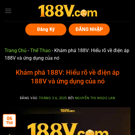
Bỏ
qua
nội
dung
Đăng Ký
ĐĂNG NHẬP
Trang Chủ
-
Thể Thao
-
Khám phá 188V: Hiểu rõ về điện áp
188V và ứng dụng của nó
Khám phá 188V: Hiểu rõ về điện áp
188V và ứng dụng của nó
ĐĂNG VÀO
THÁNG 3 6, 2025
BỞI
NGUYỄN THỊ NGỌC LAN
06
Th3