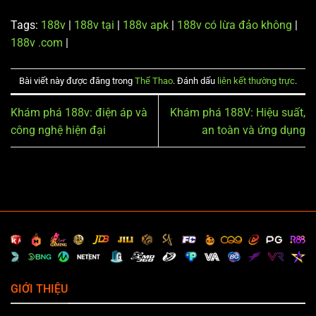
Tags:
188v
|
188v tại
|
188v apk
|
188v có lừa đảo không
|
188v .com
|
Bài viết này được đăng trong
Thể Thao
. Đánh dấu
liên kết thường trực
.
Khám phá 188v: điện áp và
Khám phá 188V: Hiệu suất,
công nghệ hiện đại
an toàn và ứng dụng
GIỚI THIỆU