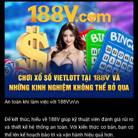
An toàn khi làm việc với 188V\n\n
Để kết thúc, hiểu về 188V giúp kỹ thuật viên đánh giá rủi ro
và thiết kế hệ thống an toàn. Với kiến thức cơ bản, bạn có
thể lên kế hoạch bảo trì và vận hành hiệu quả hơn.