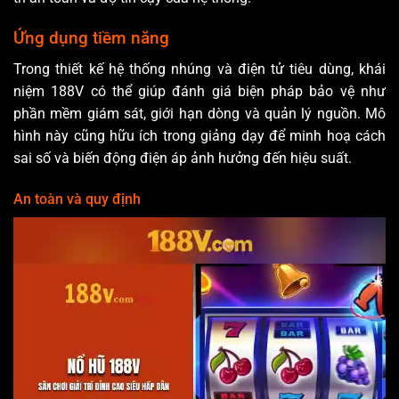
Ứng dụng tiềm năng
Trong thiết kế hệ thống nhúng và điện tử tiêu dùng, khái
niệm 188V có thể giúp đánh giá biện pháp bảo vệ như
phần mềm giám sát, giới hạn dòng và quản lý nguồn. Mô
hình này cũng hữu ích trong giảng dạy để minh hoạ cách
sai số và biến động điện áp ảnh hưởng đến hiệu suất.
An toàn và quy định