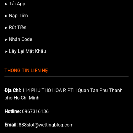
Tải App
Nạp Tiền
Rút Tiền
Nhận Code
Lấy Lại Mật Khẩu
THÔNG TIN LIÊN HỆ
Địa Chỉ:
114 PHU THO HOA P. PTH Quan Tan Phu Thanh
pho Ho Chi Minh
Hotline:
0967316136
Email:
888slot@wettingblog.com