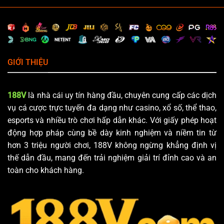
GIỚI THIỆU
188V
là nhà cái uy tín hàng đầu, chuyên cung cấp các dịch
vụ cá cược trực tuyến đa dạng như casino, xổ số, thể thao,
esports và nhiều trò chơi hấp dẫn khác. Với giấy phép hoạt
động hợp pháp cùng bề dày kinh nghiệm và niềm tin từ
hơn 3 triệu người chơi, 188V không ngừng khẳng định vị
thế dẫn đầu, mang đến trải nghiệm giải trí đỉnh cao và an
toàn cho khách hàng.