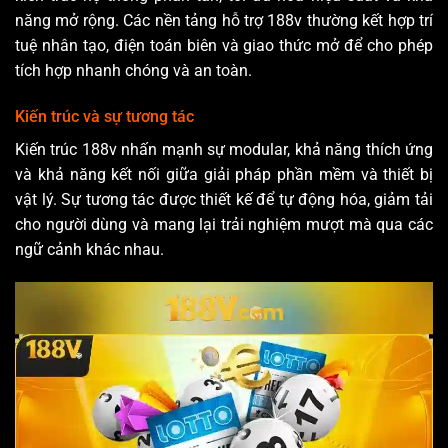
năng mở rộng. Các nền tảng hỗ trợ 188v thường kết hợp trí
tuệ nhân tạo, điện toán biên và giao thức mở để cho phép
tích hợp nhanh chóng và an toàn.
Kiến trúc và sự tương tác
Kiến trúc 188v nhấn mạnh sự modular, khả năng thích ứng
và khả năng kết nối giữa giải pháp phần mềm và thiết bị
vật lý. Sự tương tác được thiết kế để tự động hóa, giảm tải
cho người dùng và mang lại trải nghiệm mượt mà qua các
ngữ cảnh khác nhau.