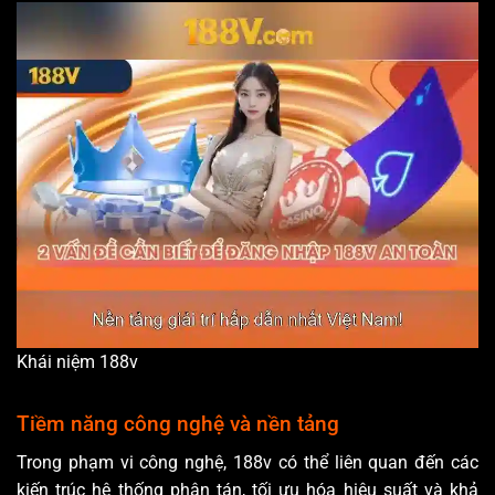
Khái niệm 188v
Tiềm năng công nghệ và nền tảng
Trong phạm vi công nghệ, 188v có thể liên quan đến các
kiến trúc hệ thống phân tán, tối ưu hóa hiệu suất và khả