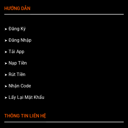
HƯỚNG DẪN
Đăng Ký
Đăng Nhập
Tải App
Nạp Tiền
Rút Tiền
Nhận Code
Lấy Lại Mật Khẩu
THÔNG TIN LIÊN HỆ