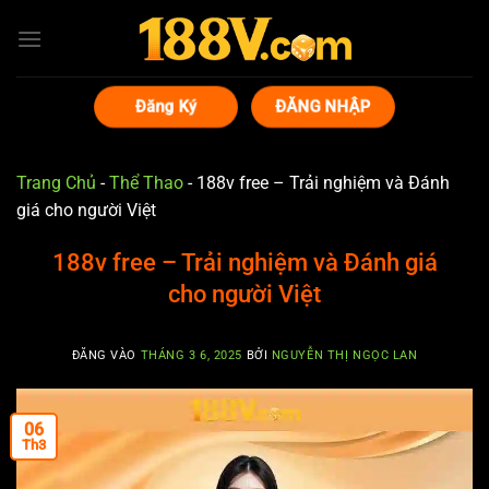
Bỏ
qua
nội
dung
Đăng Ký
ĐĂNG NHẬP
Trang Chủ
-
Thể Thao
-
188v free – Trải nghiệm và Đánh
giá cho người Việt
188v free – Trải nghiệm và Đánh giá
cho người Việt
ĐĂNG VÀO
THÁNG 3 6, 2025
BỞI
NGUYỄN THỊ NGỌC LAN
06
Th3