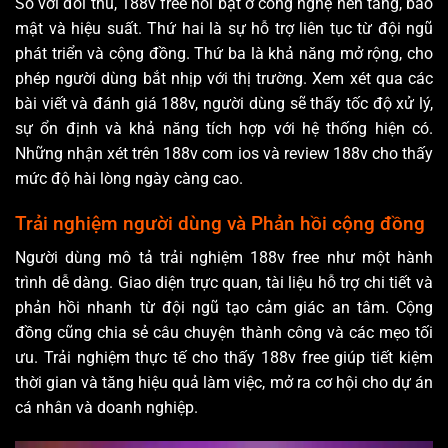
So với đối thủ, 188v free nổi bật ở công nghệ nền tảng, bảo
mật và hiệu suất. Thứ hai là sự hỗ trợ liên tục từ đội ngũ
phát triển và cộng đồng. Thứ ba là khả năng mở rộng, cho
phép người dùng bắt nhịp với thị trường. Xem xét qua các
bài viết và đánh giá 188v, người dùng sẽ thấy tốc độ xử lý,
sự ổn định và khả năng tích hợp với hệ thống hiện có.
Những nhận xét trên 188v com ios và review 188v cho thấy
mức độ hài lòng ngày càng cao.
Trải nghiệm người dùng và Phản hồi cộng đồng
Người dùng mô tả trải nghiệm 188v free như một hành
trình dễ dàng. Giao diện trực quan, tài liệu hỗ trợ chi tiết và
phản hồi nhanh từ đội ngũ tạo cảm giác an tâm. Cộng
đồng cũng chia sẻ câu chuyện thành công và các mẹo tối
ưu. Trải nghiệm thực tế cho thấy 188v free giúp tiết kiệm
thời gian và tăng hiệu quả làm việc, mở ra cơ hội cho dự án
cá nhân và doanh nghiệp.