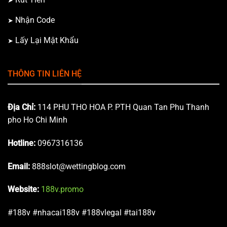
Nhận Code
Lấy Lại Mật Khẩu
THÔNG TIN LIÊN HỆ
Địa Chỉ:
114 PHU THO HOA P. PTH Quan Tan Phu Thanh
pho Ho Chi Minh
Hotline:
0967316136
Email:
888slot@wettingblog.com
Website:
188v.promo
#188v #nhacai188v #188vlegal #tai188v